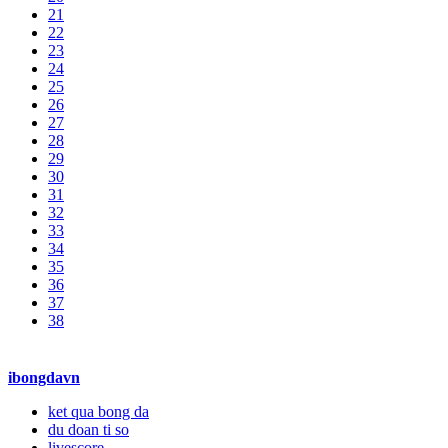
21
22
23
24
25
26
27
28
29
30
31
32
33
34
35
36
37
38
ibongdavn
ket qua bong da
du doan ti so
livescore