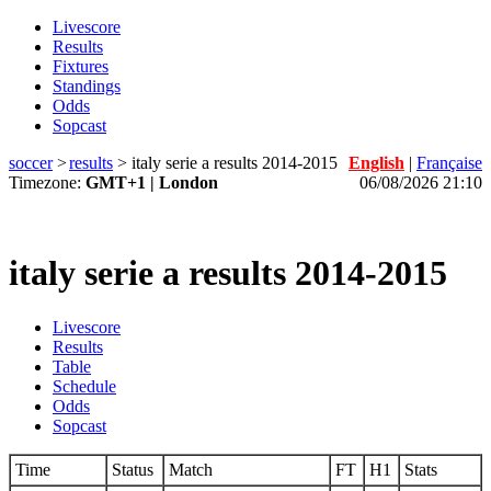
Livescore
Results
Fixtures
Standings
Odds
Sopcast
soccer
>
results
>
italy serie a results 2014-2015
English
|
Française
Timezone:
GMT+1 | London
06/08/2026 21:10
italy serie a results 2014-2015
Livescore
Results
Table
Schedule
Odds
Sopcast
Time
Status
Match
FT
H1
Stats