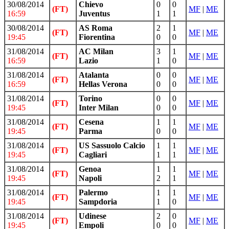
30/08/2014
Chievo
0
0
(FT)
MF
|
ME
16:59
Juventus
1
1
30/08/2014
AS Roma
2
1
(FT)
MF
|
ME
19:45
Fiorentina
0
0
31/08/2014
AC Milan
3
1
(FT)
MF
|
ME
16:59
Lazio
1
0
31/08/2014
Atalanta
0
0
(FT)
MF
|
ME
16:59
Hellas Verona
0
0
31/08/2014
Torino
0
0
(FT)
MF
|
ME
19:45
Inter Milan
0
0
31/08/2014
Cesena
1
1
(FT)
MF
|
ME
19:45
Parma
0
0
31/08/2014
US Sassuolo Calcio
1
1
(FT)
MF
|
ME
19:45
Cagliari
1
1
31/08/2014
Genoa
1
1
(FT)
MF
|
ME
19:45
Napoli
2
1
31/08/2014
Palermo
1
1
(FT)
MF
|
ME
19:45
Sampdoria
1
0
31/08/2014
Udinese
2
0
(FT)
MF
|
ME
19:45
Empoli
0
0