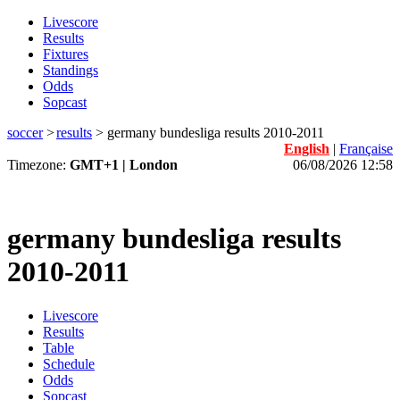
Livescore
Results
Fixtures
Standings
Odds
Sopcast
soccer
>
results
>
germany bundesliga results 2010-2011
English
|
Française
Timezone:
GMT+1 | London
06/08/2026 12:58
germany bundesliga results
2010-2011
Livescore
Results
Table
Schedule
Odds
Sopcast