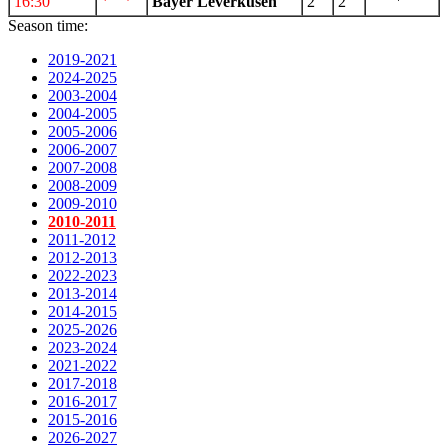
16:30
Bayer Leverkusen
2
2
Season time:
2019-2021
2024-2025
2003-2004
2004-2005
2005-2006
2006-2007
2007-2008
2008-2009
2009-2010
2010-2011
2011-2012
2012-2013
2022-2023
2013-2014
2014-2015
2025-2026
2023-2024
2021-2022
2017-2018
2016-2017
2015-2016
2026-2027