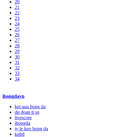
20
21
22
23
24
25
26
27
28
29
30
31
32
33
34
ibongdavn
ket qua bong da
du doan ti so
livescore
ibongda
ty le keo bong da
kqbd