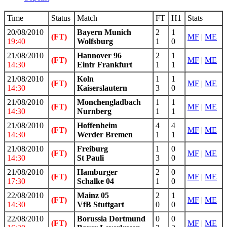
Time
Status
Match
FT
H1
Stats
20/08/2010
Bayern Munich
2
1
(FT)
MF
|
ME
19:40
Wolfsburg
1
0
21/08/2010
Hannover 96
2
1
(FT)
MF
|
ME
14:30
Eintr Frankfurt
1
1
21/08/2010
Koln
1
1
(FT)
MF
|
ME
14:30
Kaiserslautern
3
0
21/08/2010
Monchengladbach
1
1
(FT)
MF
|
ME
14:30
Nurnberg
1
1
21/08/2010
Hoffenheim
4
4
(FT)
MF
|
ME
14:30
Werder Bremen
1
1
21/08/2010
Freiburg
1
0
(FT)
MF
|
ME
14:30
St Pauli
3
0
21/08/2010
Hamburger
2
0
(FT)
MF
|
ME
17:30
Schalke 04
1
0
22/08/2010
Mainz 05
2
1
(FT)
MF
|
ME
14:30
VfB Stuttgart
0
0
22/08/2010
Borussia Dortmund
0
0
(FT)
MF
|
ME