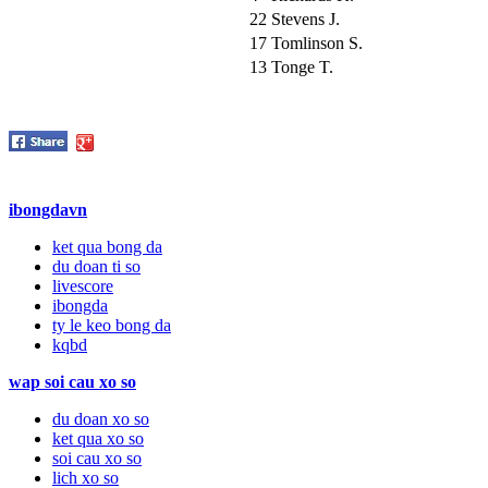
22
Stevens J.
17
Tomlinson S.
13
Tonge T.
ibongdavn
ket qua bong da
du doan ti so
livescore
ibongda
ty le keo bong da
kqbd
wap soi cau xo so
du doan xo so
ket qua xo so
soi cau xo so
lich xo so