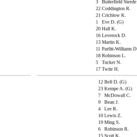
3
Butterfield Steede
22
Coddington R.
21
Crichlow K.
1
Eve D. (G)
20
Hall K.
16
Leverock D.
13
Martin K.
11
Parfitt-Williams D
18
Robinson L.
5
Tucker N.
17
Twite H.
12
Bell D. (G)
23
Kempe A. (G)
7
McDowall C.
9
Bean J.
4
Lee R.
10
Lewis Z.
19
Ming S.
6
Robinson R.
15
Scott K.