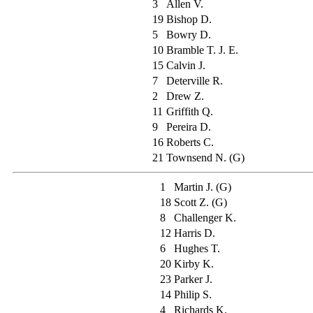
3
Allen V.
19
Bishop D.
5
Bowry D.
10
Bramble T. J. E.
15
Calvin J.
7
Deterville R.
2
Drew Z.
11
Griffith Q.
9
Pereira D.
16
Roberts C.
21
Townsend N. (G)
1
Martin J. (G)
18
Scott Z. (G)
8
Challenger K.
12
Harris D.
6
Hughes T.
20
Kirby K.
23
Parker J.
14
Philip S.
4
Richards K.